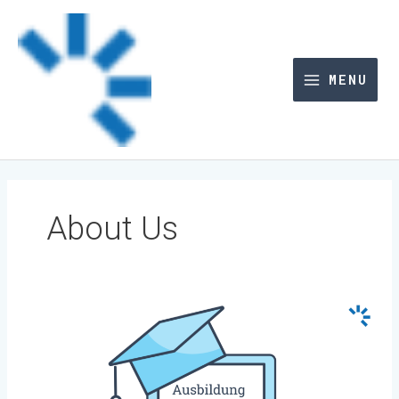
Zum
Inhalt
springen
MENU
About Us
AUSBILDUNG@NETFONDSTECH
(ITDEV)